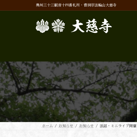
コ
ナ
奥州三十三観音十四番札所・曹洞宗法輪山大慈寺
ン
ビ
テ
ゲ
ン
ー
ツ
シ
へ
ョ
ス
ン
キ
に
ッ
移
プ
動
ホーム
お知らせ
お知らせ
法話・ミニライブ開催