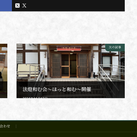
X
次の記事
法燈和む会〜ほっと和む〜開催
2024年11月12日
合わせ