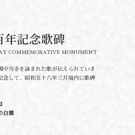
百年記念歌碑
THDAY COMMEMORATIVE MONUMENT
脚中当寺を詠まれた歌が伝えられていま
記念して、昭和五十八年三月境内に歌碑
は
白雲