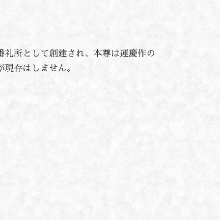
番礼所として創建され、本尊は運慶作の
が現存はしません。
三十三観音について