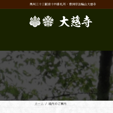
コ
ナ
奥州三十三観音十四番札所・曹洞宗法輪山大慈寺
ン
ビ
テ
ゲ
ン
ー
ツ
シ
へ
ョ
ス
ン
キ
に
ッ
移
プ
動
ホーム
境内のご案内