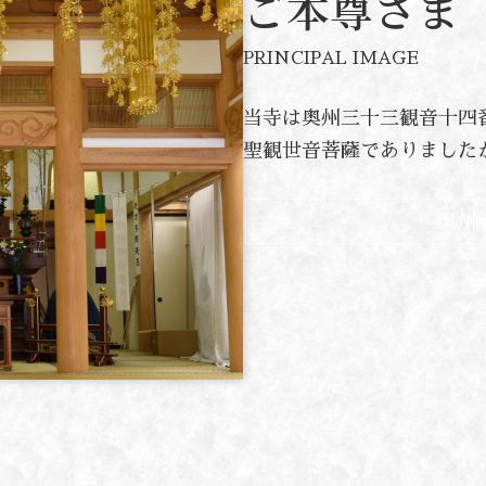
ご本尊さま
PRINCIPAL IMAGE
当寺は奥州三十三観音十四
聖観世音菩薩でありました
奥州