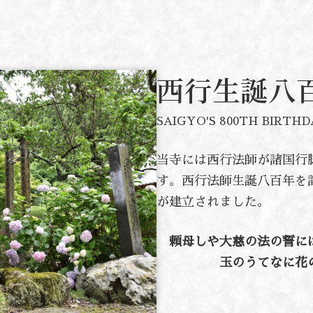
西行生誕八
SAIGYO'S 800TH BIR
当寺には西行法師が諸国行
す。西行法師生誕八百年を
が建立されました。
頼母しや大慈の法の誓に
玉のうてなに花の