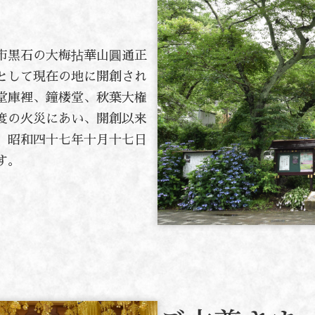
市黒石の大梅拈華山圓通正
として現在の地に開創され
堂庫裡、鐘楼堂、秋葉大権
度の火災にあい、開創以来
。昭和四十七年十月十七日
す。