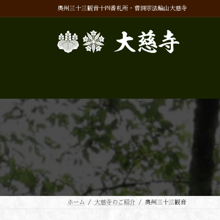
コ
ナ
奥州三十三観音十四番札所・曹洞宗法輪山大慈寺
ン
ビ
テ
ゲ
ン
ー
ツ
シ
へ
ョ
ス
ン
キ
に
ッ
移
プ
動
ホーム
大慈寺のご紹介
奥州三十三観音