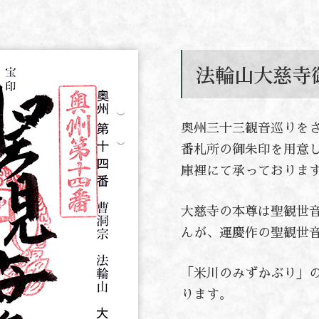
法輪山大慈寺
奥州三十三観音巡りを
番札所の御朱印を用意
庫裡にて承っておりま
大慈寺の本尊は聖観世
んが、運慶作の聖観世
「米川のみずかぶり」
ります。