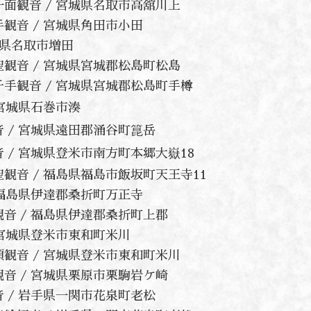
十一面観音 / 宮城県名取市高舘川上
千手観音 / 宮城県角田市小田
宮城県名取市増田
 聖観音 / 宮城県宮城郡松島町松島
 千手観音 / 宮城県宮城郡松島町手樽
/ 宮城県石巻市湊
観音 / 宮城県遠田郡涌谷町箟岳
観音 / 宮城県登米市南方町本郷大嶽18
 聖観音 / 福島県福島市飯坂町天王寺11
 / 福島県伊達郡桑折町万正寺
聖観音 / 福島県伊達郡桑折町上郡
/ 宮城県登米市東和町米川
馬頭観音 / 宮城県登米市東和町米川
聖観音 / 宮城県栗原市栗駒岩ケ崎
観音 / 岩手県一関市花泉町老松