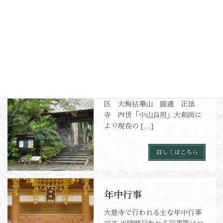
住職からご挨拶
当寺は1429年現在の奥州市水沢
区 大梅拈華山 圓通 正法
寺 四世「中山良用」大和尚に
より現在の […]
詳しくはこちら
年中行事
大慈寺で行われる主な年中行事