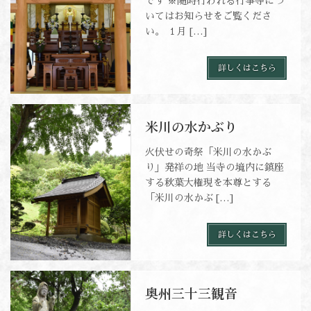
です ※随時行われる行事等につ
いてはお知らせをご覧くださ
い。 １月 […]
詳しくはこちら
米川の水かぶり
火伏せの奇祭「米川の水かぶ
り」発祥の地 当寺の境内に鎮座
する秋葉大権現を本尊とする
「米川の水かぶ […]
詳しくはこちら
奥州三十三観音