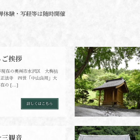
禅体験・写経等は随時開催
らご挨拶
9年現在の奥州市水沢区 大梅拈
 正法寺 四世「中山良用」大
の […]
詳しくはこちら
十三観音