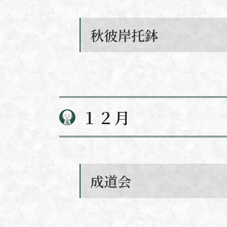
秋彼岸托鉢
１２月
成道会