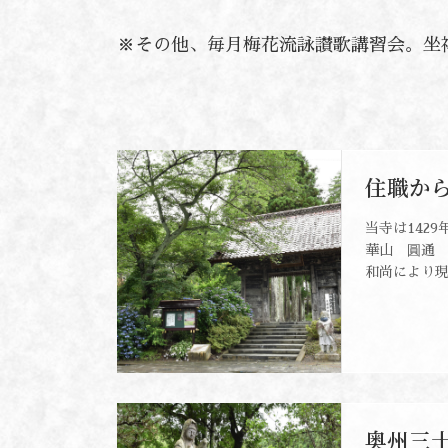
※その他、毎月梅花流詠讃歌講習会。坐
住職か
当寺は142
華山 圓通
和尚により現在
奥州三