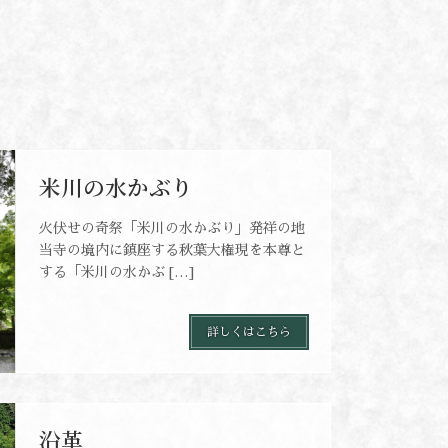
米川の水かぶり
火伏せの奇祭「米川の水かぶり」発祥の地
当寺の境内に鎮座する秋葉大権現を本尊と
する「米川の水かぶ […]
詳しくはこちら
沿革