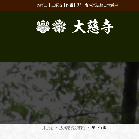
コ
ナ
奥州三十三観音十四番札所・曹洞宗法輪山大慈寺
ン
ビ
テ
ゲ
ン
ー
ツ
シ
へ
ョ
ス
ン
キ
に
ッ
移
プ
動
ホーム
大慈寺のご紹介
年中行事