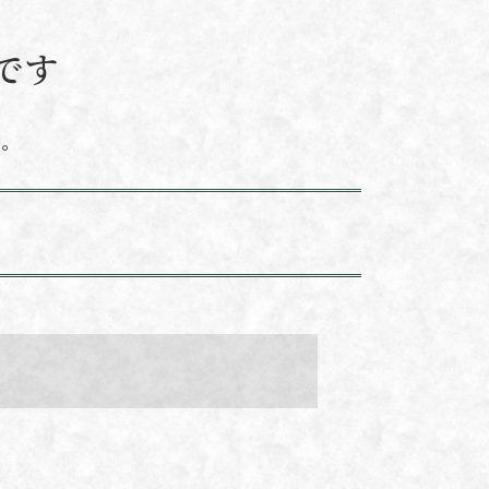
です
い。